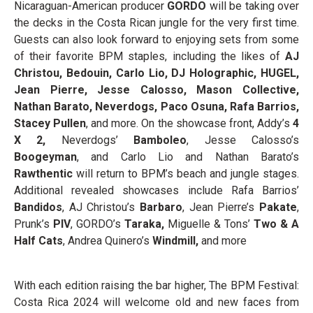
Nicaraguan-American producer
GORDO
will be taking over
the decks in the Costa Rican jungle for the very first time.
Guests can also look forward to enjoying sets from some
of their favorite BPM staples, including the likes of
AJ
Christou, Bedouin, Carlo Lio, DJ Holographic, HUGEL,
Jean Pierre, Jesse Calosso, Mason Collective,
Nathan Barato, Neverdogs, Paco Osuna, Rafa Barrios,
Stacey Pullen
, and more. On the showcase front, Addy’s
4
X 2,
Neverdogs’
Bamboleo
, Jesse Calosso’s
Boogeyman
, and Carlo Lio and Nathan Barato’s
Rawthentic
will return to BPM’s beach and jungle stages.
Additional revealed showcases include Rafa Barrios’
Bandidos
, AJ Christou’s
Barbaro
, Jean Pierre’s
Pakate
,
Prunk’s
PIV
, GORDO’s
Taraka,
Miguelle & Tons’
Two & A
Half Cats
, Andrea Quinero’s
Windmill,
and more
With each edition raising the bar higher, The BPM Festival:
Costa Rica 2024 will welcome old and new faces from