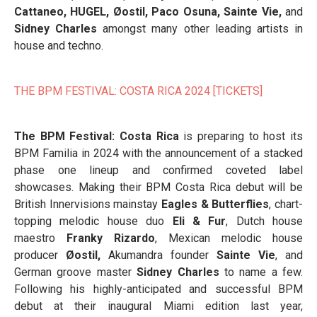
Cattaneo, HUGEL, Øostil, Paco Osuna, Sainte Vie,
and
Sidney Charles
amongst many other leading artists in
house and techno.
THE BPM FESTIVAL: COSTA RICA 2024 [TICKETS]
The BPM Festival: Costa Rica
is preparing to host its
BPM Familia in 2024 with the announcement of a stacked
phase one lineup and confirmed coveted label
showcases. Making their BPM Costa Rica debut will be
British Innervisions mainstay
Eagles & Butterflies
, chart-
topping melodic house duo
Eli & Fur
, Dutch house
maestro
Franky Rizardo
, Mexican melodic house
producer
Øostil,
Akumandra founder
Sainte Vie
, and
German groove master
Sidney Charles
to name a few.
Following his highly-anticipated and successful BPM
debut at their inaugural Miami edition last year,