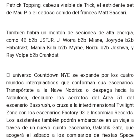
Patrick Topping, cabeza visible de Trick, el estridente set
de Mau P o el sedoso sonido del francés Matt Sassari.
También habrá un montón de sesiones de alta energía,
como 4B b2b JSTJR, J. Worra b2b Miane, Joyryde b2b
Habstrakt, Manila Killa b2b Myrne, Noizu b2b Joshwa, y
Ray Volpe b2b Crankdat.
El universo Countdown NYE se expande por los cuatro
mundos intergalácticos que conforman sus escenarios.
Transpórtate a la Nave Nodriza o despega hacia la
Nebulosa, descubre los secretos del Área 51 del
escenario Bassrush, o cruza a la interdimensional Twilight
Zone con los escenarios Factory 93 e Insomniac Records.
Los asistentes también podrán embarcarse en un viaje a
través de un nuevo quinto escenario, Galactik Gate, que
acogerá el sábado a los comisarios de fiestas Space