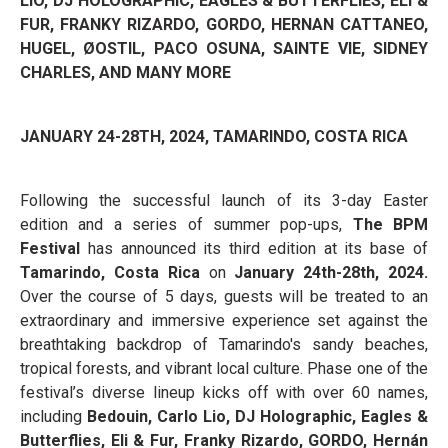
LIO, DJ HOLOGRAPHIC, EAGLES & BUTTERFLIES, ELI &
FUR, FRANKY RIZARDO, GORDO, HERNAN CATTANEO,
HUGEL, ØOSTIL, PACO OSUNA, SAINTE VIE, SIDNEY
CHARLES, AND MANY MORE
JANUARY 24-28TH, 2024,
TAMARINDO, COSTA RICA
Following the successful launch of its 3-day Easter
edition and a series of summer pop-ups,
The BPM
Festival
has announced its third edition at its base of
Tamarindo, Costa Rica
on
January 24th-28th, 2024.
Over the course of 5 days, guests will be treated to an
extraordinary and immersive experience set against the
breathtaking backdrop of Tamarindo's sandy beaches,
tropical forests, and vibrant local culture. Phase one of the
festival’s diverse lineup kicks off with over 60 names,
including
Bedouin, Carlo Lio, DJ Holographic, Eagles &
Butterflies, Eli & Fur, Franky Rizardo, GORDO, Hernán